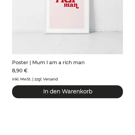
Poster | Mum I am a rich man
Preis
8,90 €
inkl. MwSt.
|
zzgl. Versand
In den Warenkorb