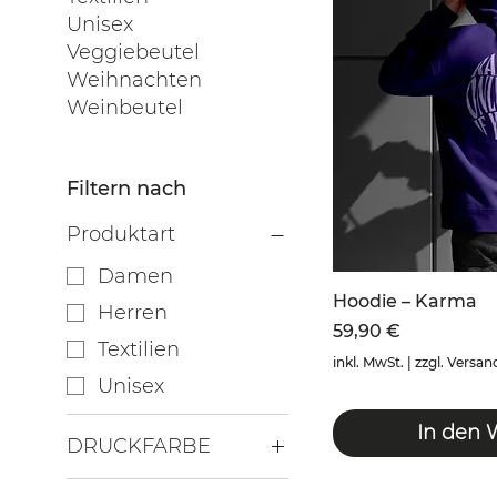
Unisex
Veggiebeutel
Weihnachten
Weinbeutel
Filtern nach
Produktart
Damen
Hoodie – Karma
Herren
Preis
59,90 €
Textilien
inkl. MwSt.
|
zzgl. Versan
Unisex
In den 
DRUCKFARBE