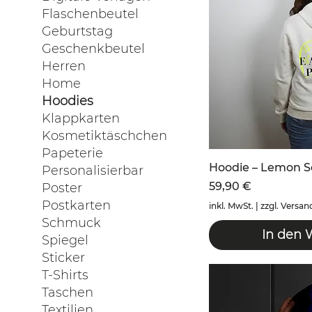
Flaschenbeutel
Geburtstag
Geschenkbeutel
Herren
Home
Hoodies
Klappkarten
Kosmetiktäschchen
Papeterie
Hoodie – Lemon 
Personalisierbar
Preis
59,90 €
Poster
Postkarten
inkl. MwSt.
|
zzgl. Versan
Schmuck
In den 
Spiegel
Sticker
T-Shirts
Taschen
Textilien