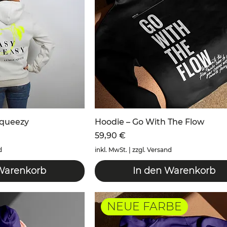
Squeezy
Hoodie – Go With The Flow
Preis
59,90 €
d
inkl. MwSt.
|
zzgl. Versand
Warenkorb
In den Warenkorb
NEUE FARBE