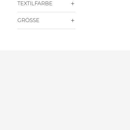
TEXTILFARBE
GRÖSSE
2XL
3XL
L
M
S
XL
XS