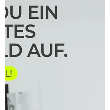
Sichtbar zu sein ist das eine. Für die richtigen
Menschen sichtbar zu sein – das ist der Gamechanger.
Wenn du als Selbstständige:r oder kleines
Unternehmen regelmäßig Anfragen bekommen
möchtest, brauchst du mehr als hübsche Bilder auf
Social Media. Du brauchst Klarheit, Konsistenz und
Vertrauen – in allem, was du tust und zeigst. In diesem
Artikel erfährst du, worauf es ankommt, wenn du für
potenzielle Kund:innen sichtbar sein willst – und nicht
einfach nur „da bist“.