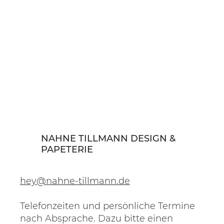
viele Inhalte über Stories geteilt – die verschwinden
aber nach 24 Stunden und bringen nur bedingt
Reichweite. Jetzt geht das smarter: mit Reposts, die im
Feed deiner Follower:innen landen – dauerhaft und
sichtbar.
NAHNE TILLMANN DESIGN &
PAPETERIE
hey@nahne-tillmann.de