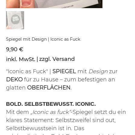
Spiegel mit Design | Iconic as Fuck
Preis
9,90 €
|
zzgl. Versand
inkl. MwSt.
"Iconic as Fuck" |
SPIEGEL
mit
Design
zur
DEKO
für zu Hause – zum befestigen an
glatten
OBERFLÄCHEN
.
BOLD. SELBSTBEWUSST. ICONIC.
Mit dem
„Iconic as fuck“
-Spiegel setzt du ein
klares Statement: Selbstzweifel sind out,
Selbstbewusstsein ist in. Das