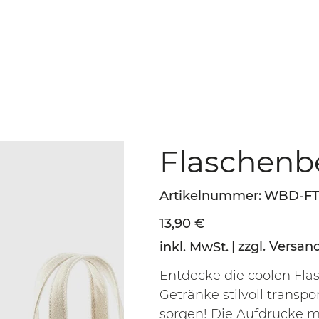
Flaschenbe
Artikelnummer:
Artikelnummer:
WBD-FT
WBD-
FT03-
NOT
Preis
13,90 €
|
zzgl. Versan
inkl. MwSt.
Entdecke die coolen Flas
Getränke stilvoll transp
sorgen! Die Aufdrucke m