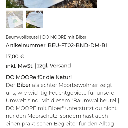
Baumwollbeutel | DO MOORE mit Biber
Artikelnummer:
Artikelnummer:
BEU-FT02-BND-DM-BI
BEU-
FT02-
BND-
Preis
17,00 €
DM-
BI
|
zzgl. Versand
inkl. MwSt.
DO MOORe für die Natur!
Der
Biber
als echter Moorbewohner zeigt
uns, wie wichtig Feuchtgebiete für unsere
Umwelt sind. Mit diesem "Baumwollbeutel |
DO MOORE mit Biber" unterstützt du nicht
nur den Moorschutz, sondern hast auch
einen praktischen Begleiter für den Alltag –