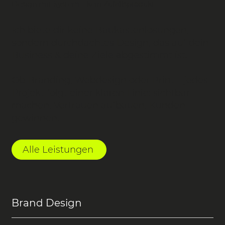
Design mit System – kein Zufallsprodukt.
Ich biete dir keine Baukastenlösungen,
sondern durchdachtes Design, das auf dein
Business & deine Ziele abgestimmt ist.
Ob Branding, Webdesign oder Print – jedes
Projekt folgt einer klaren Linie: sichtbar
machen, Vertrauen aufbauen, Kunden
gewinnen.
Alle Leistungen
Brand Design