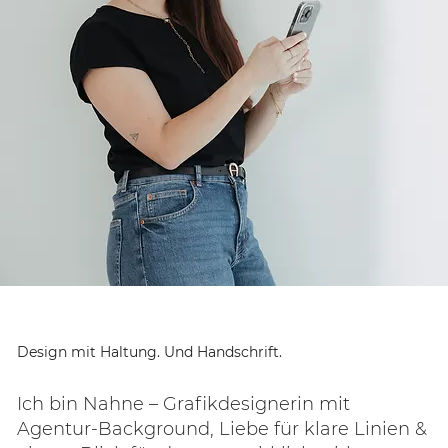
Mit Hingabe zum cleanen
und modernen Design.
Ich unterstütze Unternehmen und
Selbstständige dabei, Ideen und Visionen
in kreative Markenbilder zu verwandeln.
Um ihnen mit Kommunikationsmitteln
die Aufmerksamkeit zu geben, die sie
verdienen.
Design mit Persönlichkeit.
Jetzt Sichtbar werden
Design mit Haltung. Und Handschrift.
Ich bin Nahne – Grafikdesignerin mit
Agentur-Background, Liebe für klare Linien &