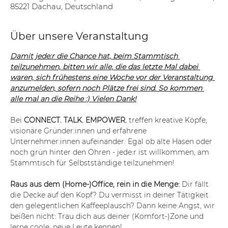
85221 Dachau, Deutschland
Über unsere Veranstaltung
Damit jede:r die Chance hat, beim Stammtisch 
teilzunehmen, bitten wir alle, die das letzte Mal dabei 
waren, sich frühestens eine Woche vor der Veranstaltung 
anzumelden, sofern noch Plätze frei sind. So kommen 
alle mal an die Reihe :) Vielen Dank!
Bei 
CONNECT. TALK. EMPOWER.
 treffen kreative Köpfe, 
visionäre Gründer:innen und erfahrene 
Unternehmer:innen aufeinander. Egal ob alte Hasen oder 
noch grün hinter den Ohren - jede:r ist willkommen, am 
Stammtisch für Selbstständige teilzunehmen!
Raus aus dem (Home-)Office, rein in die Menge:
 Dir fällt 
die Decke auf den Kopf? Du vermisst in deiner Tätigkeit 
den gelegentlichen Kaffeeplausch? Dann keine Angst, wir 
beißen nicht: Trau dich aus deiner (Komfort-)Zone und 
lerne coole, neue Leute kennen!