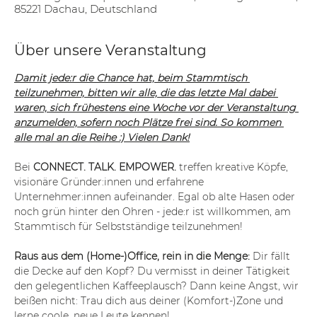
85221 Dachau, Deutschland
Über unsere Veranstaltung
Damit jede:r die Chance hat, beim Stammtisch 
teilzunehmen, bitten wir alle, die das letzte Mal dabei 
waren, sich frühestens eine Woche vor der Veranstaltung 
anzumelden, sofern noch Plätze frei sind. So kommen 
alle mal an die Reihe :) Vielen Dank!
Bei 
CONNECT. TALK. EMPOWER.
 treffen kreative Köpfe, 
visionäre Gründer:innen und erfahrene 
Unternehmer:innen aufeinander. Egal ob alte Hasen oder 
noch grün hinter den Ohren - jede:r ist willkommen, am 
Stammtisch für Selbstständige teilzunehmen!
Raus aus dem (Home-)Office, rein in die Menge:
 Dir fällt 
die Decke auf den Kopf? Du vermisst in deiner Tätigkeit 
den gelegentlichen Kaffeeplausch? Dann keine Angst, wir 
beißen nicht: Trau dich aus deiner (Komfort-)Zone und 
lerne coole, neue Leute kennen!